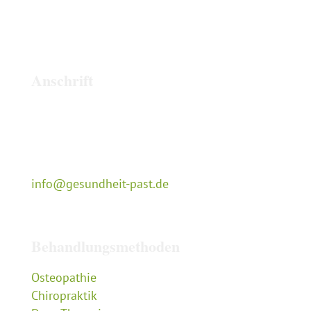
Anschrift
Naturheilpraxis Cyrill Past
Tempelstraße 13
50679 Köln
0221-29 10 343
info@gesundheit-past.de
Behandlungsmethoden
Osteopathie
Chiropraktik