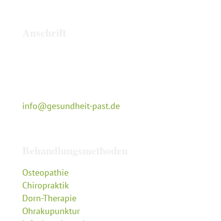
Anschrift
Naturheilpraxis Cyrill Past
Tempelstraße 13
50679 Köln
0221-29 10 343
info@gesundheit-past.de
Behandlungsmethoden
Osteopathie
Chiropraktik
Dorn-Therapie
Ohrakupunktur