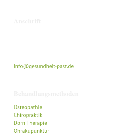
Anschrift
Naturheilpraxis Cyrill Past
Tempelstraße 13
50679 Köln
0221-29 10 343
info@gesundheit-past.de
Behandlungsmethoden
Osteopathie
Chiropraktik
Dorn-Therapie
Ohrakupunktur